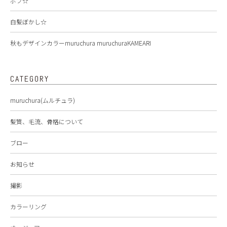
ボブ☆
白髪ぼかし☆
秋もデザインカラーmuruchura muruchuraKAMEARI
CATEGORY
muruchura(ムルチュラ)
髪質、毛流、骨格について
ブロー
お知らせ
撮影
カラーリング