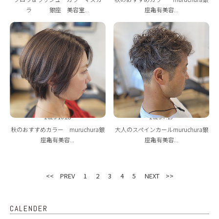
ラ 銀座 美容室...
座亀有美容...
2023.10.28
2023.7.19
秋のおすすめカラー muruchura銀
大人のスペインカールmuruchura銀
座亀有美容...
座亀有美容...
<< PREV
1
2
3
4
5
NEXT >>
CALENDER