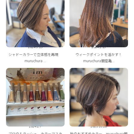
ONLINE STORE
2024.9.15
2024.2.19
シャドーカラーで立体感を再現
ウィークポイントを活かす！
muruchura ...
muruchura銀座亀...
2024.2.7
2023.10.28
ブロウ＆ラッシュ カラーマスカ
秋のおすすめカラー muruchura銀