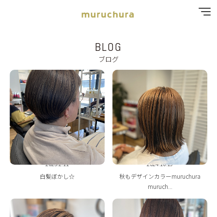
BLOG
SPECIAL MENU
ブログ
MENU
SHOP & STAFF
COUPON
GALLERY
2025.2.11
2024.10.19
RECRUIT
白髪ぼかし☆
秋もデザインカラーmuruchura
muruch...
BLOG