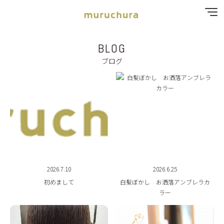
BLOG
SPECIAL MENU
ブログ
MENU
SHOP & STAFF
COUPON
GALLERY
2026.7.10
2026.6.25
RECRUIT
初めまして
白髪ぼかし お洒落アンブレラカ
ラー
BLOG