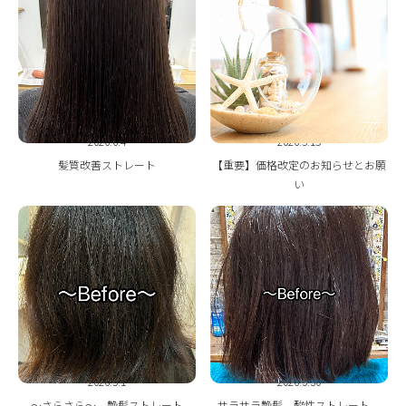
ONLINE STORE
2026.6.4
2026.5.15
髪質改善ストレート
【重要】価格改定のお知らせとお願
い
2026.5.1
2026.3.30
〜さらさら〜 艶髪ストレート
サラサラ艶髪 酸性ストレート