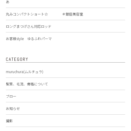
あ
丸みコンパクトショート☆ ＃銀座美容室
ロングまつげさん対応ロッド
お客様style ゆるふわパーマ
CATEGORY
muruchura(ムルチュラ)
髪質、毛流、骨格について
ブロー
お知らせ
撮影