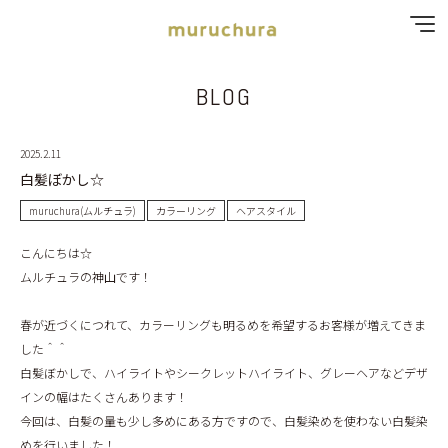
BLOG
SPECIAL MENU
MENU
2025.2.11
白髪ぼかし☆
SHOP & STAFF
muruchura(ムルチュラ)
カラーリング
ヘアスタイル
こんにちは☆
COUPON
ムルチュラの神山です！
GALLERY
春が近づくにつれて、カラーリングも明るめを希望するお客様が増えてきま
した＾＾
RECRUIT
白髪ぼかしで、ハイライトやシークレットハイライト、グレーヘアなどデザ
インの幅はたくさんあります！
BLOG
今回は、白髪の量も少し多めにある方ですので、白髪染めを使わない白髪染
めを行いました！