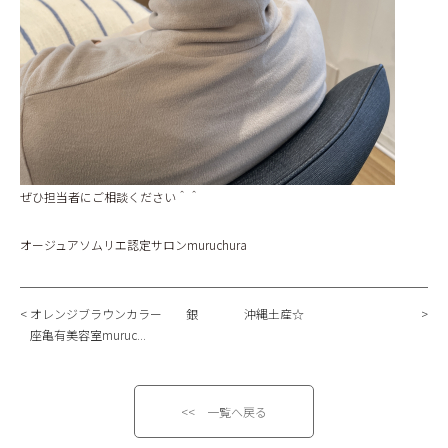
ぜひ担当者にご相談ください＾＾
オージュアソムリエ認定サロンmuruchura
オレンジブラウンカラー 銀
沖縄土産☆
座亀有美容室muruc...
<< 一覧へ戻る