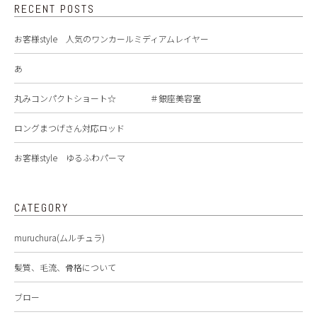
RECENT POSTS
お客様style 人気のワンカールミディアムレイヤー
あ
丸みコンパクトショート☆ ＃銀座美容室
ロングまつげさん対応ロッド
お客様style ゆるふわパーマ
CATEGORY
muruchura(ムルチュラ)
髪質、毛流、骨格について
ブロー