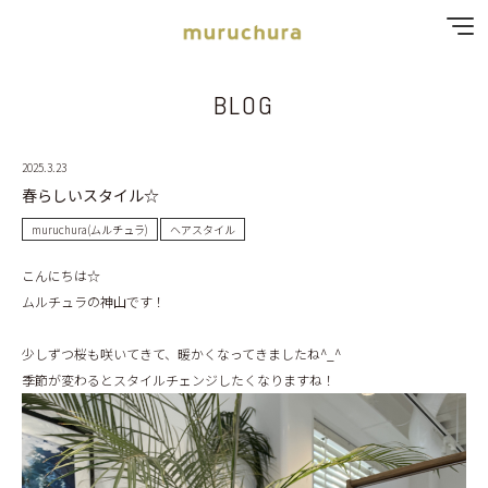
BLOG
SPECIAL MENU
MENU
2025.3.23
春らしいスタイル☆
SHOP & STAFF
muruchura(ムルチュラ)
ヘアスタイル
こんにちは☆
COUPON
ムルチュラの神山です！
GALLERY
少しずつ桜も咲いてきて、暖かくなってきましたね^_^
季節が変わるとスタイルチェンジしたくなりますね！
RECRUIT
BLOG