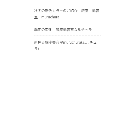
秋冬の新色カラーのご紹介 銀座 美容
室 muruchura
季節の変化 銀座美容室ムルチュラ
新色☆銀座美容室muruchura(ムルチュ
ラ)