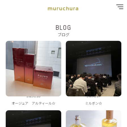
BLOG
SPECIAL MENU
ブログ
MENU
SHOP & STAFF
COUPON
GALLERY
2025.2.28
2025.2.27
RECRUIT
オージュア アルティール☆
ミルボン☆
BLOG