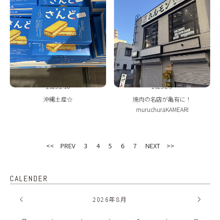
2025.2.10
2025.2.9
沖縄土産☆
焼肉の名店が亀有に！
muruchuraKAMEARI
<< PREV
3
4
5
6
7
NEXT >>
CALENDER
2026
年
8月