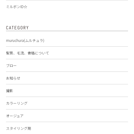
ミルボンID☆
CATEGORY
muruchura(ムルチュラ)
髪質、毛流、骨格について
ブロー
お知らせ
撮影
カラーリング
オージュア
スタイリング剤