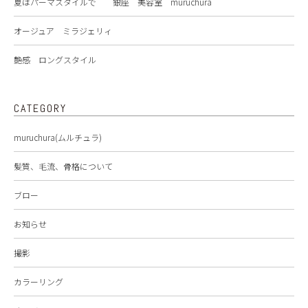
夏はパーマスタイルで 銀座 美容室 muruchura
オージュア ミラジェリィ
艶感 ロングスタイル
CATEGORY
muruchura(ムルチュラ)
髪質、毛流、骨格について
ブロー
お知らせ
撮影
カラーリング