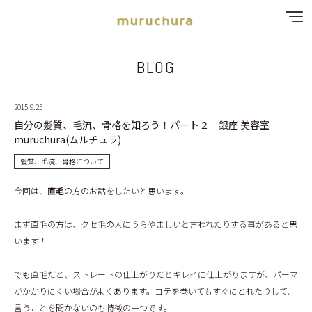
BLOG
SPECIAL MENU
MENU
2015.9.25
自分の髪質、毛流、骨格を知ろう！パート２ 銀座 美容室
muruchura(ムルチュラ)
SHOP & STAFF
髪質、毛流、骨格について
COUPON
今回は、
直毛
の方のお話をしたいと思います。
GALLERY
まず直毛の方は、クセ毛の人にうらやましいと言われたりする事があると思
います！
RECRUIT
でも直毛だと、ストレートの仕上がりだとキレイに仕上がりますが、パーマ
BLOG
がかかりにくい場合がよくあります。コテを巻いてもすぐにとれたりして、
言うことを聞かないのも特徴の一つです。