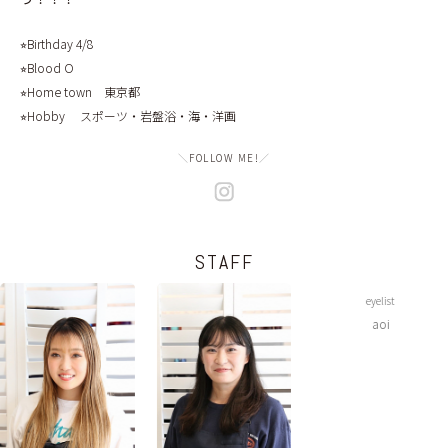
⭐︎Birthday 4/8
⭐︎Blood O
⭐︎Home town 東京都
⭐︎Hobby スポーツ・岩盤浴・海・洋画
＼
FOLLOW ME!
／
STAFF
eyelist
aoi