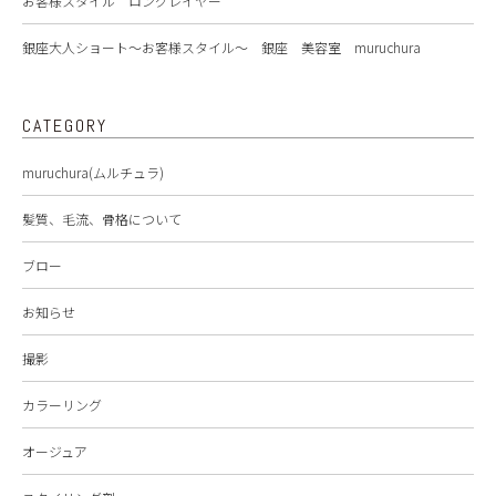
お客様スタイル ロングレイヤー
銀座大人ショート～お客様スタイル～ 銀座 美容室 muruchura
CATEGORY
muruchura(ムルチュラ)
髪質、毛流、骨格について
ブロー
お知らせ
撮影
カラーリング
オージュア