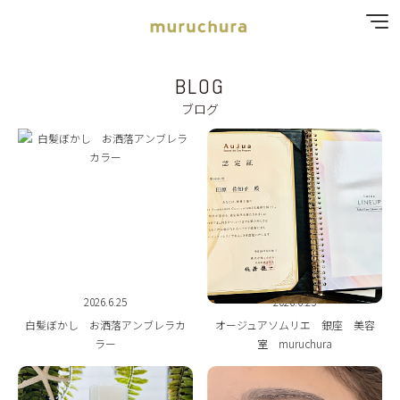
BLOG
SPECIAL MENU
ブログ
MENU
SHOP & STAFF
COUPON
GALLERY
2026.6.25
2026.6.23
RECRUIT
白髪ぼかし お洒落アンブレラカ
オージュアソムリエ 銀座 美容
ラー
室 muruchura
BLOG