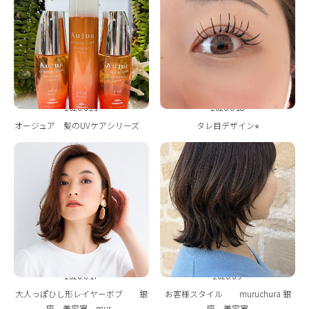
ONLINE STORE
2026.6.21
2026.6.18
オージュア 髪のUVケアシリーズ
タレ目デザイン⭐︎
2026.6.17
2026.6.9
大人っぽひし形レイヤーボブ 銀
お客様スタイル muruchura 銀
座 美容室 mur...
座 美容室