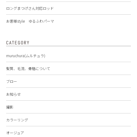
ロングまつげさん対応ロッド
お客様style ゆるふわパーマ
CATEGORY
muruchura(ムルチュラ)
髪質、毛流、骨格について
ブロー
お知らせ
撮影
カラーリング
オージュア