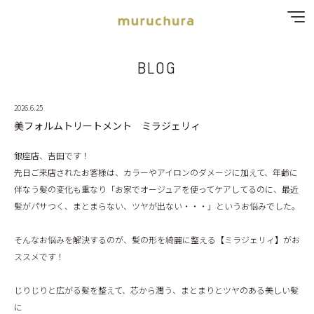
BLOG
SPECIAL MENU
MENU
2026.6.25
美フォルムトリートメント ミラジェリィ
SHOP & STAFF
銀座店、吉田です！
先日ご来店されたお客様は、カラーやアイロンのダメージに加えて、年齢に
COUPON
伴なう髪の変化も重なり「お家でオージュアを使ってケアしてるのに、最近
髪がパサつく、まとまらない、ツヤが出ない・・・」というお悩みでした。
GALLERY
そんなお悩みを解決するのが、髪の形を綺麗に整える【ミラジェリィ】がお
RECRUIT
ススメです！
BLOG
じりじりと広がる髪を整えて、芯から潤う、まとまりとツヤのある美しい髪
に