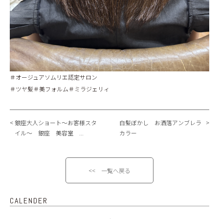
＃オージュアソムリエ認定サロン
＃ツヤ髪＃美フォルム＃ミラジェリィ
銀座大人ショート～お客様スタ
白髪ぼかし お洒落アンブレラ
イル～ 銀座 美容室 ...
カラー
<< 一覧へ戻る
CALENDER