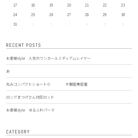
17
18
19
20
21
22
23
24
25
26
27
28
29
30
31
1
2
3
4
5
6
RECENT POSTS
お客様style 人気のワンカールミディアムレイヤー
あ
丸みコンパクトショート☆ ＃銀座美容室
ロングまつげさん対応ロッド
お客様style ゆるふわパーマ
CATEGORY