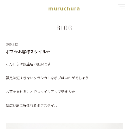
BLOG
SPECIAL MENU
MENU
2026.5.12
ボブ☆お客様スタイル☆
SHOP & STAFF
こんにちは銀座店の田原です
COUPON
襟足は短すぎないクラシカルなボブはいかがでしょう
GALLERY
お首を見せることでスタイルアップ効果大☆
RECRUIT
幅広い層に好まれるボブスタイル
BLOG