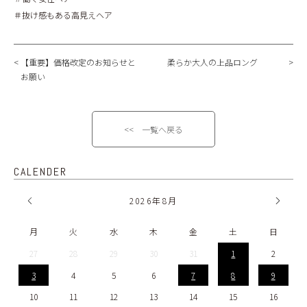
＃抜け感もある高見えヘア
【重要】価格改定のお知らせと
柔らか大人の上品ロング
お願い
<< 一覧へ戻る
CALENDER
2026
年
8月
月
火
水
木
金
土
日
27
28
29
30
31
1
2
3
4
5
6
7
8
9
10
11
12
13
14
15
16