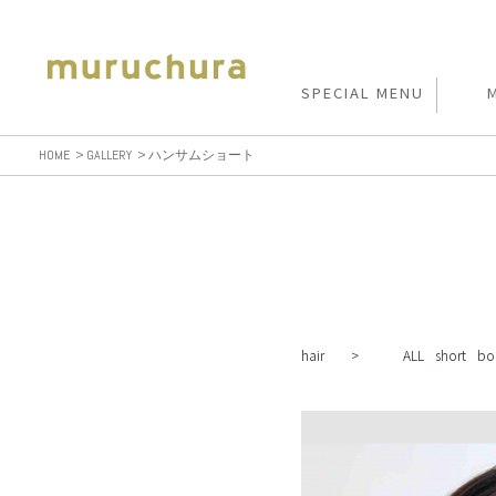
SPECIAL MENU
HOME
GALLERY
ハンサムショート
hair >
ALL
short
bo